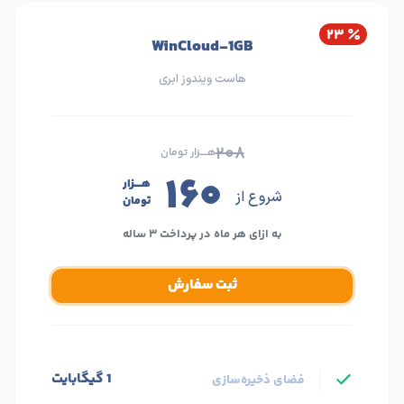
۲۳
WinCloud-1GB
هاست ویندوز ابری
۲۰۸
هــــزار تومان
۱۶۰
هــــزار
شروع از
تومان
به ازای هر ماه در پرداخت ۳ ساله
ثبت سفارش
1 گیگابایت
فضای ذخیره‌سازی