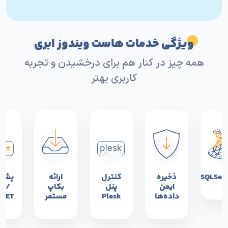
ویژگی خدمات هاست ویندوز ابری
همه چیز در کنار هم برای درخشیدن و تجربه
کاربری بهتر
SQLServ
ذخیره
کنترل
ارائه
پشتی
ایمن
پنل
بکاپ
P /
داده‌ها
Plesk
مستمر
.NET