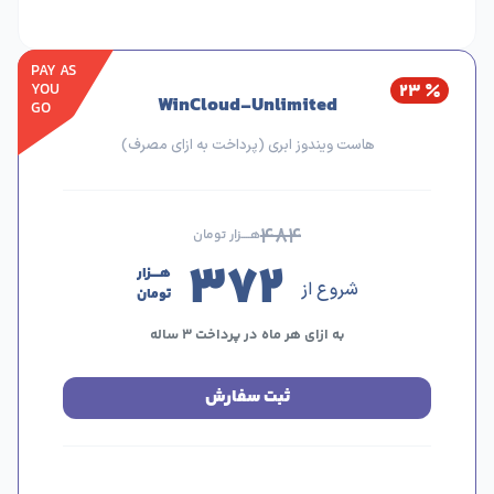
PAY AS
YOU
۲۳
WinCloud-Unlimited
GO
هاست ویندوز ابری (پرداخت به ازای مصرف)
۴۸۴
هــــزار تومان
۳۷۲
هــــزار
شروع از
تومان
به ازای هر ماه در پرداخت ۳ ساله
ثبت سفارش