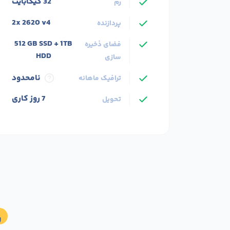
ویژگی های برتر
32 گیگابایت
رم
2x 2620 v4
پردازنده
512 GB SSD + 1TB
فضای ذخیره
HDD
سازی
نامحدود
ترافیک ماهانه
7 روز کاری
تحویل