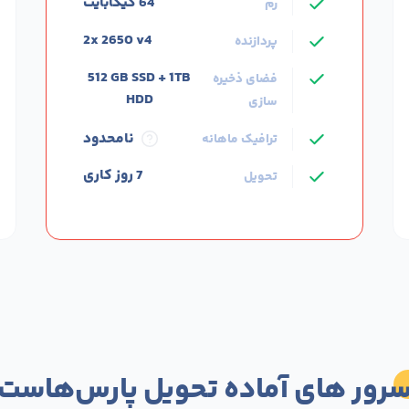
ویژگی های برتر
64 گیگابایت
رم
2x 2650 v4
پردازنده
512 GB SSD + 1TB
فضای ذخیره
HDD
سازی
نامحدود
ترافیک ماهانه
7 روز کاری
تحویل