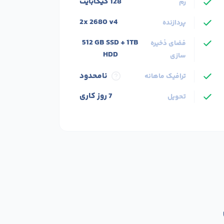
ویژگی های برتر
128 گیگابایت
رم
2x 2680 v4
پردازنده
512 GB SSD + 1TB
فضای ذخیره
HDD
سازی
نامحدود
ترافیک ماهانه
7 روز کاری
تحویل