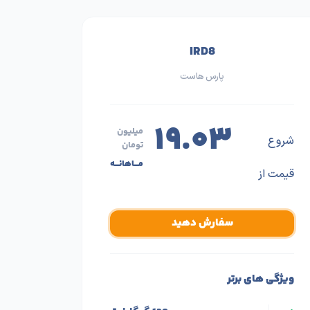
IRD8
پارس هاست
۱۹.۰۳
میلیون
شروع
تومان
مـــاهانـــه
قیمت از
سفارش دهید