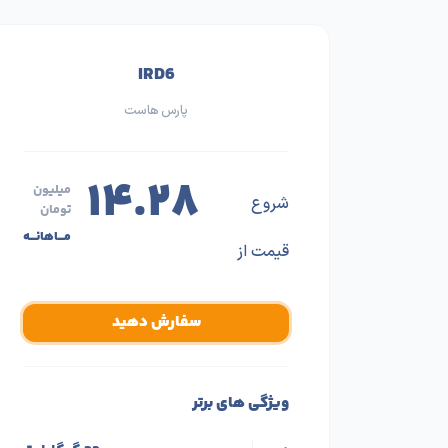
IRD6
پارس هاست
۱۴.۲۸
میلیون
شروع
تومان
مـــاهانـــه
قیمت از
سفارش دهید