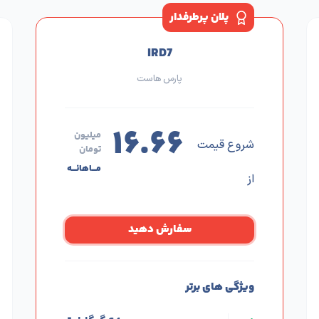
پلان پرطرفدار
IRD7
پارس هاست
۱۶.۶۶
میلیون
شروع قیمت
تومان
مـــاهانـــه
از
سفارش دهید