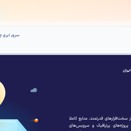
سرور ابری چ
ری
سرور
دامنه
گواهی SSL
سایر محصولات
یران