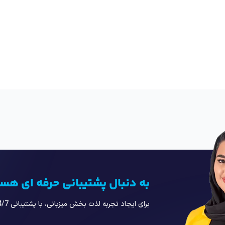
به دنبال پشتیبانی حرفه ای هس
برای ایجاد تجربه لذت بخش میزبانی، با پشتیبانی 24/7 در کنارتان هستیم!