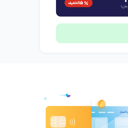
۱۵
تخفیف
مان)