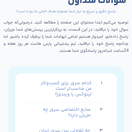
سوالات متداول
شکل می‌گیرد. محل قرارگیری سرور، مسیر ارتباطی کاربران با
سایت یا سرویس شما را تعیین می‌کند و به‌صورت مستقیم
پاسخ دقیق و سریع به نیاز شما، همواره هدف اصلی ما بوده است!
بر میزان سرعت، تاخیر و پایداری اثر می‌گذارد. خوب است
توصیه می‌کنیم ابتدا محتوای این صفحه را مطالعه کنید. درصوتی‌که جواب
بدانید که انتخاب درست دیتاسنتر، حتی از افزایش منابع
سوال خود را نیافتید، در این قسمت، به پرتکرارترین پرسش‌های شما عزیزان،
سخت‌افزاری هم مهم‌تر است!
پاسخ داده‌ایم، امیدوار هستیم تمامی ابهامات شما را برطرف کرده باشیم. اما
چنانچه پاسخ خود را نیافتید، تیم پشتیبانی پارس هاست هر روز هفته و
مزایای دیتاسنترهای داخل ایران عبارتند از:
24ساعت شبانه‌روز پاسخگوی شما هستند.
تاخیر کمتر برای کاربران داخلی و بارگذاری سریع‌تر
صفحات
مناسب وب‌سایت‌ها، فروشگاه‌ها و سرویس‌های با
مخاطب ایرانی
کدام سرور برای کسب‌وکار
۱
من مناسب‌تر است،
ارتباط پایدارتر در شبکه ملی و دسترسی سریع‌تر به
لینوکس یا ویندوز؟
کاربران داخل کشور
منابع اختصاصی سرور چه
۲
مزایای دیتاسنترهای خارج عبارتند از:
مزیتی دارد؟
کیفیت بالای شبکه بین‌الملل و مسیرهای ارتباطی
متنوع
چه تفاوتی بین سرور ایران
۳