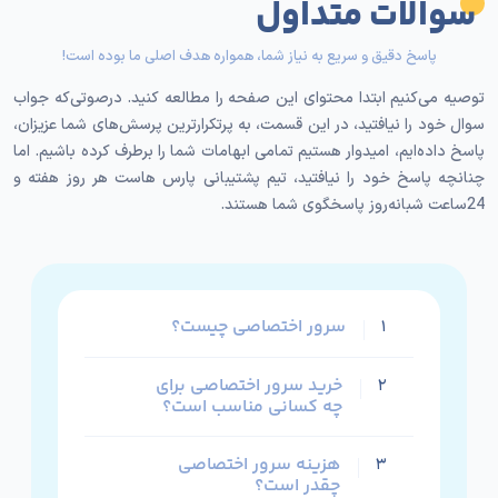
سوالات متداول
داده‌ها، به سرعت بالا و پهنای باند قوی نیاز دارند.
پاسخ دقیق و سریع به نیاز شما، همواره هدف اصلی ما بوده است!
٢. توسعه‌دهندگان وب و اپلیکیشن که به‌دنبال تغییر یا
توسعه برنامه‌ها بدون هرگونه محدودیتی‌اند.
توصیه می‌کنیم ابتدا محتوای این صفحه را مطالعه کنید. درصوتی‌که جواب
سوال خود را نیافتید، در این قسمت، به پرتکرارترین پرسش‌های شما عزیزان،
٣. سایت‌های با ترافیک بالا که می‌خواهند به نیاز
پاسخ داده‌ایم، امیدوار هستیم تمامی ابهامات شما را برطرف کرده باشیم. اما
کاربرانشان در کمترین زمان ممکن پاسخ دهند.
چنانچه پاسخ خود را نیافتید، تیم پشتیبانی پارس هاست هر روز هفته و
24ساعت شبانه‌روز پاسخگوی شما هستند.
۴. افرادی که جهت پردازش اطلاعات و ارائه خدمات با
نرم‌افزار‌های سازمانی مانند CRM و سایر موارد دست‌و‌پنجه
نرم می‌کنند.
۵. سایت‌های دانلودی که به‌منظور بهره‌مندی از داده‌های
سرور اختصاصی چیست؟
۱
حجیم، به فضای زیاد و پهنای باند بالا نیاز دارند.
خرید سرور اختصاصی برای
۲
۶. توسعه‌دهندگان گیم که به‌دنبال اجرای روان و بدون
چه کسانی مناسب است؟
تاخیر بازی‌ها هستند تا تجربه کاربری مطلوبی برای گیمر‌ها
ایجاد کنند.
هزینه سرور اختصاصی
۳
چقدر است؟
٧. سایت‌هایی که به خدمات امنیتی فوق‌العاده نیاز دارند تا