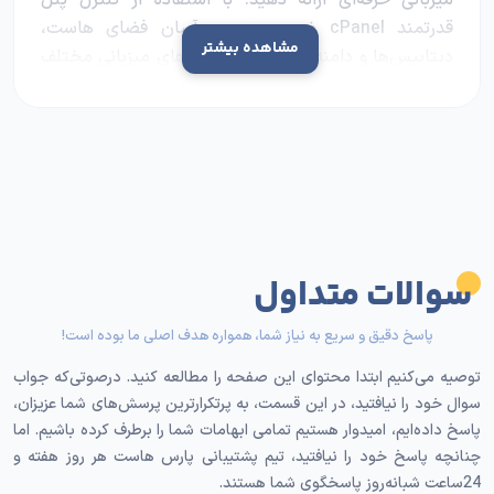
میزبانی حرفه‌ای ارائه دهید. با استفاده از کنترل پنل
قدرتمند cPanel ضمن مدیریت آسان فضای هاست،
مشاهده بیشتر
دیتابیس‌ها و دامنه‌ها می‌توانید بسته‌های میزبانی مختلف
تعریف کنید و تمامی نیازهای کاربران خود را برطرف سازید.
سرویس نمایندگی هاست لینوکس پارس هاست به‌گونه‌ای
طراحی شده است تا بتوانید وب‌سایت‌های مختلف را
به‌سادگی مدیریت کنید. پشتیبانی فنی و مدیریت سرور را
متخصصان پارس هاست انجام می‌دهند، در نتیجه شما
فقط نیاز به انجام بازاریابی و فروش خدمات میزبانی وب
خواهید داشت.
سوالات متداول
راه‌اندازی کسب‌وکار میزبانی
پاسخ دقیق و سریع به نیاز شما، همواره هدف اصلی ما بوده است!
وب با هاست نمایندگی
توصیه می‌کنیم ابتدا محتوای این صفحه را مطالعه کنید. درصوتی‌که جواب
سوال خود را نیافتید، در این قسمت، به پرتکرارترین پرسش‌های شما عزیزان،
لینوکس پارس هاست
پاسخ داده‌ایم، امیدوار هستیم تمامی ابهامات شما را برطرف کرده باشیم. اما
چنانچه پاسخ خود را نیافتید، تیم پشتیبانی پارس هاست هر روز هفته و
با
نمایندگی هاست لینوکس
پارس هاست، هیچ‌گونه نیازی
24ساعت شبانه‌روز پاسخگوی شما هستند.